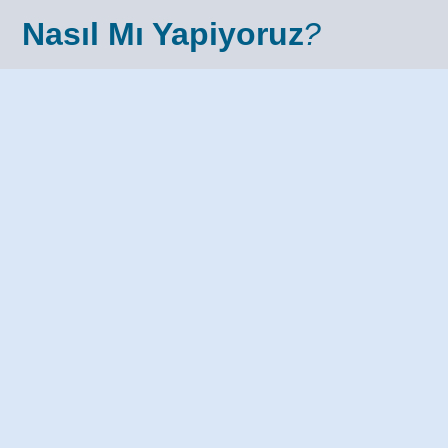
Nasıl Mı Yapiyoruz
?
Sadece ihtiyacınız olan eğitim
içeriğini size sunuyoruz. Zihninizi
işgal eden gereksiz tüm kirli
bilgileri çöpe atıyoruz. Amacımız;
eğitimlerimiz sonunda kalıcı bir
deneyim yaşatarak yeni bir
öğrenme ve değişim sürecine
geçmenizi sağlamak.
Çünkü biliyoruz ki; zaman hepimiz
için çok değerli. Önemli olan
ihtiyaçları doğru analiz edebilmek
ve doğru zamanda doğru çözümler